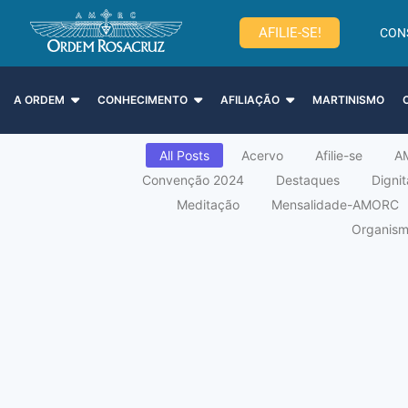
AFILIE-SE!
CON
A ORDEM
CONHECIMENTO
AFILIAÇÃO
MARTINISMO
All Posts
Acervo
Afilie-se
A
Convenção 2024
Destaques
Digni
Meditação
Mensalidade-AMORC
Organismo