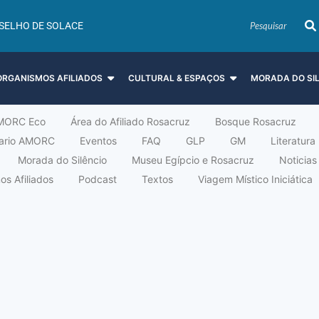
SELHO DE SOLACE
ORGANISMOS AFILIADOS
CULTURAL & ESPAÇOS
MORADA DO SI
MORC Eco
Área do Afiliado Rosacruz
Bosque Rosacruz
tario AMORC
Eventos
FAQ
GLP
GM
Literatura
Morada do Silêncio
Museu Egípcio e Rosacruz
Noticias
s Afiliados
Podcast
Textos
Viagem Místico Iniciática