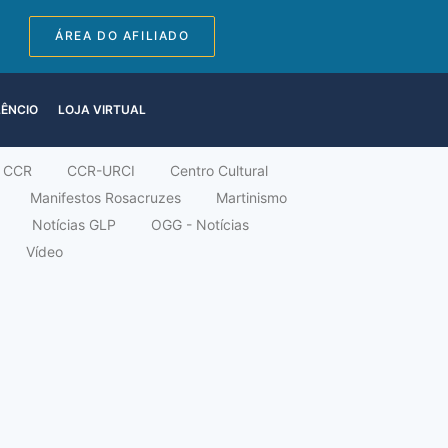
ÁREA DO AFILIADO
LÊNCIO
LOJA VIRTUAL
CCR
CCR-URCI
Centro Cultural
Manifestos Rosacruzes
Martinismo
Notícias GLP
OGG - Notícias
Vídeo