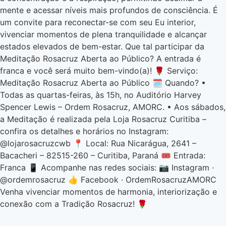
mente e acessar níveis mais profundos de consciência. É
um convite para reconectar-se com seu Eu interior,
vivenciar momentos de plena tranquilidade e alcançar
estados elevados de bem-estar. Que tal participar da
Meditação Rosacruz Aberta ao Público? A entrada é
franca e você será muito bem-vindo(a)! 🌹 Serviço:
Meditação Rosacruz Aberta ao Público 🗓️ Quando? •
Todas as quartas-feiras, às 15h, no Auditório Harvey
Spencer Lewis – Ordem Rosacruz, AMORC. • Aos sábados,
a Meditação é realizada pela Loja Rosacruz Curitiba –
confira os detalhes e horários no Instagram:
@lojarosacruzcwb 📍 Local: Rua Nicarágua, 2641 –
Bacacheri – 82515-260 – Curitiba, Paraná 🎟️ Entrada:
Franca 📱 Acompanhe nas redes sociais: 📷 Instagram ·
@ordemrosacruz 👍 Facebook · OrdemRosacruzAMORC
Venha vivenciar momentos de harmonia, interiorização e
conexão com a Tradição Rosacruz! 🌹