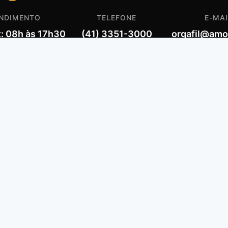
NDIMENTO
TELEFONE
E-MAI
x: 08h às 17h30
(41) 3351-3000
orgafil@amor
NOSSOS ORGANISMO
Presença rosacruz pelo mundo