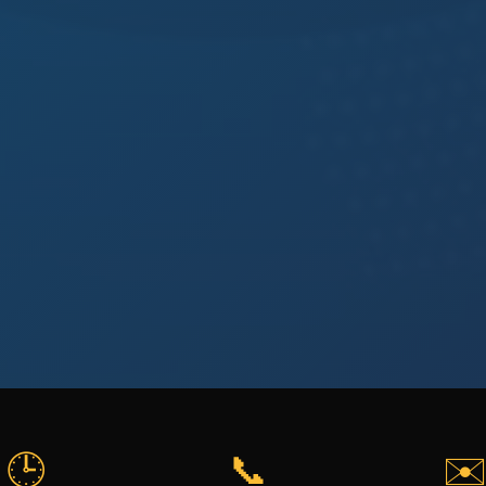
🕒
📞
✉