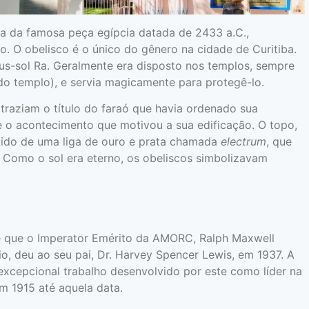
a da famosa peça egípcia datada de 2433 a.C.,
to. O obelisco é o único do gênero na cidade de Curitiba.
eus-sol Ra. Geralmente era disposto nos templos, sempre
 do templo), e servia magicamente para protegê-lo.
as traziam o título do faraó que havia ordenado sua
e o acontecimento que motivou a sua edificação. O topo,
tido de uma liga de ouro e prata chamada
electrum
, que
. Como o sol era eterno, os obeliscos simbolizavam
e que o Imperator Emérito da AMORC, Ralph Maxwell
o, deu ao seu pai, Dr. Harvey Spencer Lewis, em 1937. A
cepcional trabalho desenvolvido por este como líder na
 1915 até aquela data.