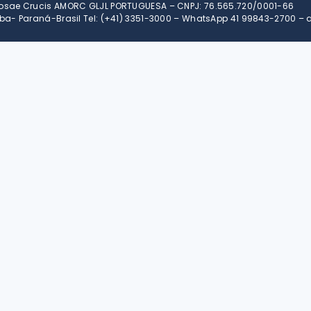
Rosae Crucis AMORC GLJL PORTUGUESA – CNPJ: 76.565.720/0001-66
itiba- Paraná-Brasil Tel: (+41) 3351-3000 – WhatsApp 41 99843-2700 