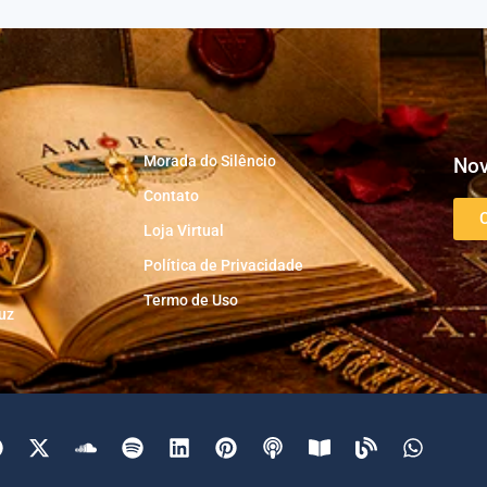
Morada do Silêncio
Nov
Contato
Loja Virtual
Política de Privacidade
Termo de Uso
uz