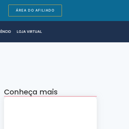
ÁREA DO AFILIADO
LÊNCIO
LOJA VIRTUAL
Conheça mais
Apresentação “A Evolução da Dança”
reúne sete grupos folclóricos na 28ª
Convenção Nacional Rosacruz
27 de julho de 2026
Palestra gratuita – Abertura do 2º