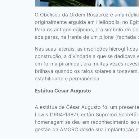
O Obelisco da Ordem Rosacruz é uma réplic
originalmente erguida em Heliópolis, no Egi
Para os antigos egípcios, era símbolo do d
aos pares, na frente de um pilone (fachada
Nas suas laterais, as inscrições hieroglífic
construção, a divindade a que se dedicava 
em forma piramidal, era muitas vezes reves
brilhava quando os raios solares a tocavam
estabilidade e permanência.
Estátua César Augusto
A estátua de César Augusto foi um present
Lewis (1904-1987), então Supremo Secretári
homenagem se deu em reconhecimento ao ex
gestão da AMORC desde sua implantação em