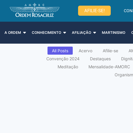
AFILIE-SE!
CON
A ORDEM
CONHECIMENTO
AFILIAÇÃO
MARTINISMO
All Posts
Acervo
Afilie-se
A
Convenção 2024
Destaques
Digni
Meditação
Mensalidade-AMORC
Organismo