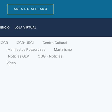
ÁREA DO AFILIADO
LÊNCIO
LOJA VIRTUAL
CCR
CCR-URCI
Centro Cultural
Manifestos Rosacruzes
Martinismo
Notícias GLP
OGG - Notícias
Vídeo